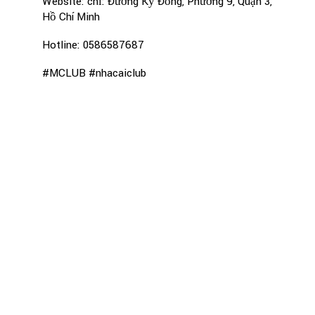
Website: chỉ: Đường Kỳ Đồng, Phường 9, Quận 3,
Hồ Chí Minh
Hotline: 0586587687
#MCLUB #nhacaiclub